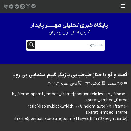
پایگاه خبری تحلیلی مهــــــر پایدار
آخرین اخبار ایران و جهان
گفت و گو با طناز طباطبایی بازیگر فیلم سنمایی بی رویا
366 بازدید
کدخبر: 392
تاریخ: فوریه 11, 2022
.h_iframe-aparat_embed_frame{position:relative;}.h_iframe-
aparat_embed_frame
.ratio{display:block;width:100%;height:auto;}.h_iframe-
aparat_embed_frame
iframe{position:absolute;top:0;left:0;width:100%;height:100%;}