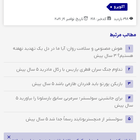
آگويرو
298 بازدید
کدخبر: 218
تاریخ: نوامبر 21, 2021
مطالب مرتبط
هوش مصنوعی و سلامت روان: آیا ما در دل یک تهدید نهفته
1
هستیم؟
3 سال پیش
تداوم جنگ سران قطری پاریس با رئال مادرید
5 سال پیش
2
بازیکن پورتو باید قدردان طارمی باشد
5 سال پیش
3
برای جانشینی سولسشر؛ سرمربی سابق بارسلونا را بیاورید
5
4
سال پیش
سولسشر از منچستریونایتد رسماً جدا شد
5 سال پیش
5